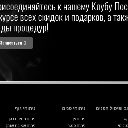
рисоединяйтесь к нашему Клубу Пос
курсе всех скидок и подарков, а та
иды процедур!
Записаться
ב ופיסול הפנים
ניתוחי פנים
ניתוחי גוף
קס
ניתוח אף
ניתוח מתיחת בטן
ג כימי
ניתוח סנטר
ניתוח שאיבת שומן