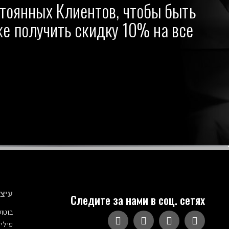
тоянных Клиентов, чтобы быть
кже получить скидку 10% на все
עיצו
Следите за нами в соц. сетях
בוטו
פילינ