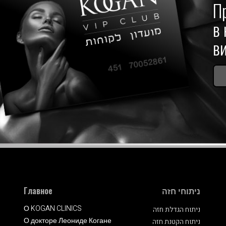
П
в 
в
Главное
ניתוחי חזה
О KOGAN CLINICS
ניתוח הגדלת חזה
О докторе Леониде Когане
ניתוח הקטנת חזה