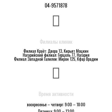
04-9571878
Филиалы клиник
Филиал Краёт: Двора 13, Кирьят Моцкин
Нагарийский филиал: Герцель 77, Нагария
Филиал Западной Галилеи: Мирон 125, Кфар Врадим
Время активности
воскресенье – четверг: 9:00 – 18:00
Пятница: 9:00 – 13:00