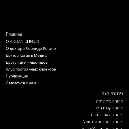
Главное
О KOGAN CLINICS
О докторе Леониде Когане
Доктор Коган в Медиа
Доступ для инвалидов
Клуб постоянных клиентов
Публикации
Связаться с нам
ניתוחי חזה
ניתוח הגדלת חזה
ניתוח הקטנת חזה
ניתוח הוצאת שתלים
ניתוח הרמה חזה עם שתל
ניתוח הרמת חזה ללא שתל